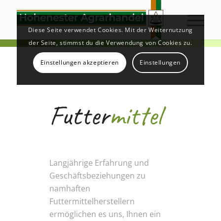
Diese Seite verwendet Cookies. Mit der Weiternutzung
der Seite, stimmst du die Verwendung von Cookies zu.
Einstellungen akzeptieren
Einstellungen
Futter
mittel
Langjährige Erfahrung und
Geschäftsbeziehungen zu
namhaften
Futtermittelherstellern
ermöglichen es uns, Ihnen ein