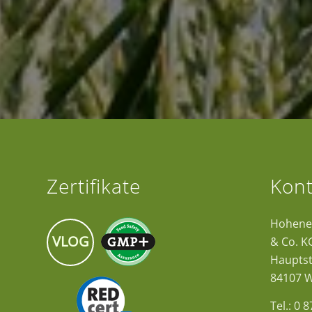
Zertifikate
Kont
Hohene
VLOG
& Co. K
Hauptst
84107 W
Tel.: 0 8