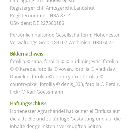
Eintragung im Handelsregister
Registergericht: Amtsgericht Landshut
Registernummer: HRA 8714
USt-Ident: DE 227360186
Persönlich haftende Gesellschafterin: Hohenester
Verwaltungs GmbH 84107 Weihmichl HRB 6022
Bildernachweis
:
fotolila © sima, fotolila © © Budimir Jevtic, fotolila
© © karepa, fotolila © vovan, fotolila © Vladislav
Danielen, fotolila © countrypixel, fotolila ©
countrypixel, fotolila © denis_333, fotolia © Petair,
flickr © Karl Goessmann
Haftungsschluss
Hohenester Agrarhandel hat keinerlei Einfluss auf
die aktuelle und zukünftige Gestaltung und auf die
Inhalte der gelinkten / verknüpften Seiten.