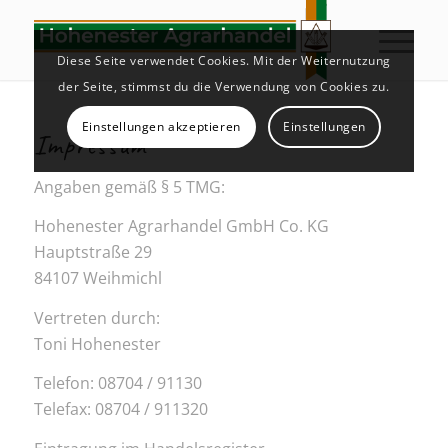
Diese Seite verwendet Cookies. Mit der Weiternutzung
der Seite, stimmst du die Verwendung von Cookies zu.
Einstellungen akzeptieren
Einstellungen
Impressum
Angaben gemäß § 5 TMG:
Hohenester Agrarhandel GmbH Co. KG
Hauptstraße 29
84107 Weihmichl
Vertreten durch:
Toni Hohenester
Telefon: 08704 / 91130
Telefax: 08704 / 911320